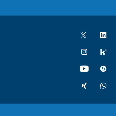
Twitter
LinkedIn
Instagram
kununu
YouTube
glassdo
XING
WhatsA