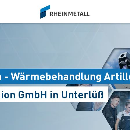
siteLogo
n - Wärmebehandlung Artil
tion GmbH in Unterlüß