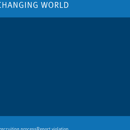
recruiting process
Report violation