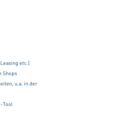
Leasing etc.)
he Shops
iten, u.a. in der
g-Tool