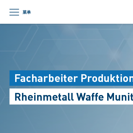
jumpToMain
菜单
Facharbeiter Produktio
Rheinmetall Waffe Muni