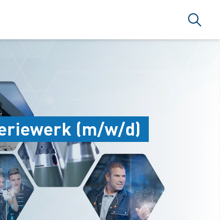
搜索
leriewerk (m/w/d)