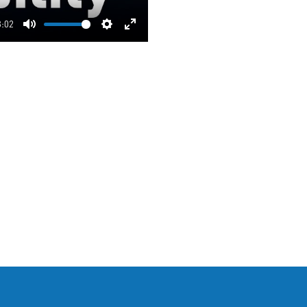
3:02
Mute
Settings
Enter
fullscreen