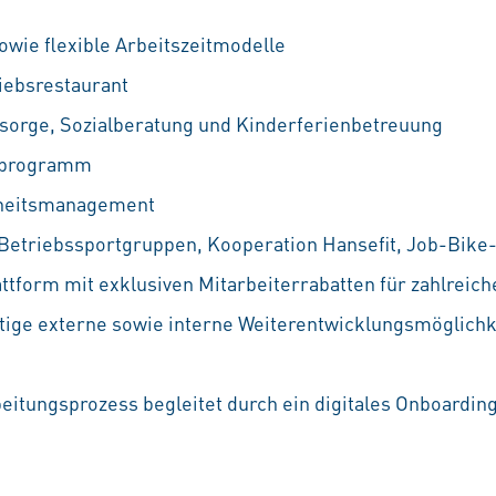
owie flexible Arbeitszeitmodelle
iebsrestaurant
rsorge, Sozialberatung und Kinderferienbetreuung
ufprogramm
dheitsmanagement
 Betriebssportgruppen, Kooperation Hansefit, Job-Bike-
attform mit exklusiven Mitarbeiterrabatten für zahlreic
ältige externe sowie interne Weiterentwicklungsmöglichke
beitungsprozess begleitet durch ein digitales Onboardin