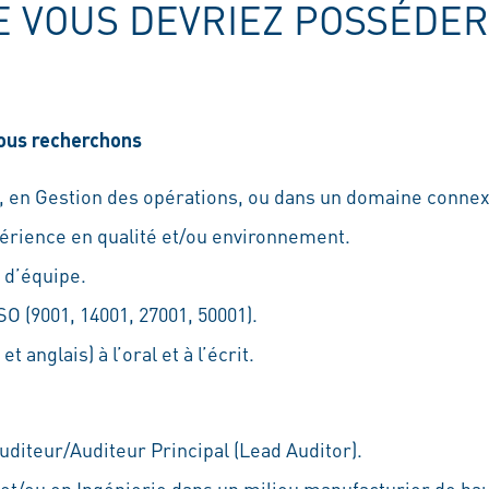
E VOUS DEVRIEZ POSSÉDER
nous recherchons
, en Gestion des opérations, ou dans un domaine connex
rience en qualité et/ou environnement.
 d’équipe.
O (9001, 14001, 27001, 50001).
t anglais) à l’oral et à l’écrit.
diteur/Auditeur Principal (Lead Auditor).
et/ou en Ingénierie dans un milieu manufacturier de hau