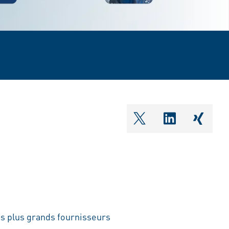
shareOntwitter
shareOnlin
share
es plus grands fournisseurs