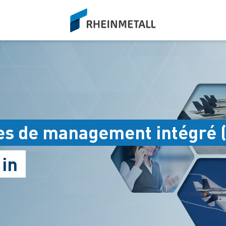
siteLogo
es de management intégré 
 in