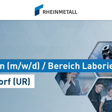
siteLogo
n (m/w/d) / Bereich Labori
orf (UR)