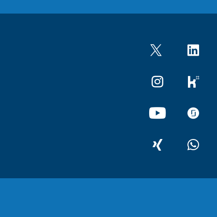
Twitter
LinkedIn
Instagram
kununu
YouTube
glassdo
XING
WhatsA