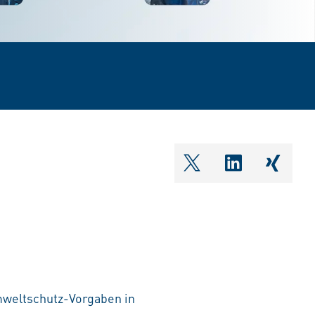
shareOntwitter
shareOnlin
share
mweltschutz-Vorgaben in