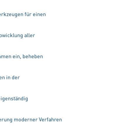
erkzeugen für einen
bwicklung aller
ahmen ein, beheben
en in der
eigenständig
ierung moderner Verfahren