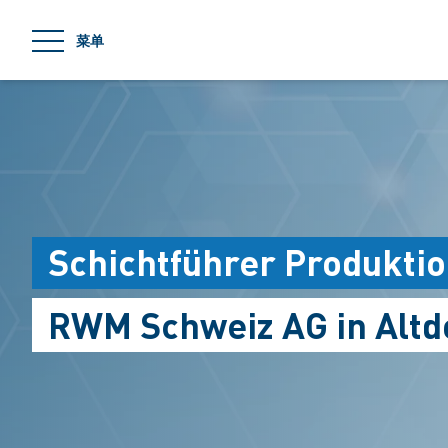
jumpToMain
菜单
Schichtführer Produktio
RWM Schweiz AG in Altd