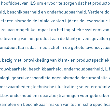
 hoofddoel van ILS om ervoor te zorgen dat het product
eid, beschikbaarheid en onderhoudbaarheid. Verdere doe
beteren alsmede de totale kosten tijdens de levensduur t
 zo laag mogelijke impact op het logistieke systeem van d
e levering van het product aan de klant; in veel gevallen 
vensduur. ILS is daarmee actief in de gehele levenscyclu
a. bezig met: ontwikkeling van klant- en productspecif
trouwbaarheid, beschikbaarheid, onderhoudbaarheid; Lif
alogi; gebruikershandleidingen alsmede documentatie v
erkzaamheden; technische illustraties; selecteren/ont
.b.v. onderhoud en reparatie; trainingen voor gebruiker
amelen en beschikbaar maken van technische specificat