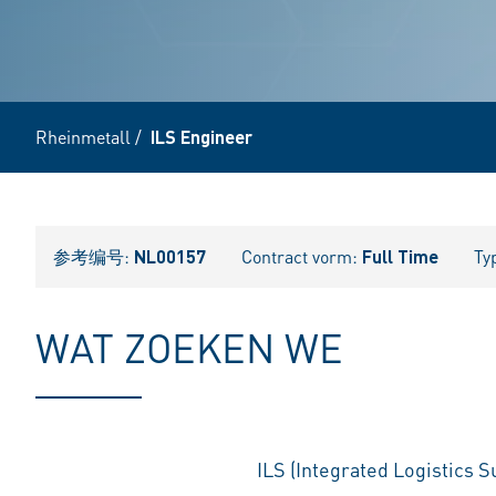
Rheinmetall
/
ILS Engineer
参考编号:
NL00157
Contract vorm:
Full Time
Ty
WAT ZOEKEN WE
ILS (Integrated Logistics 