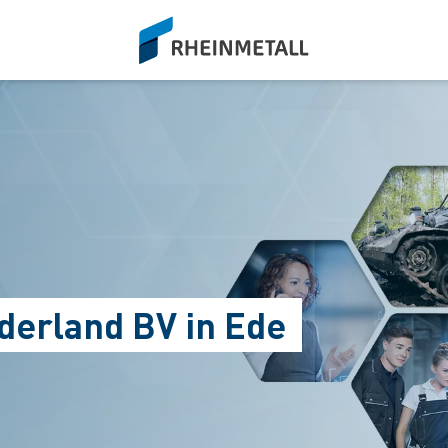
siteLogo
derland BV in Ede