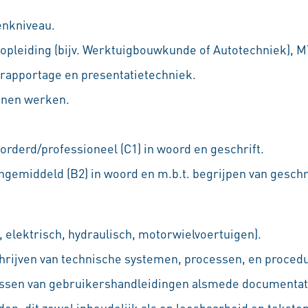
nkniveau.
opleiding (bijv. Werktuigbouwkunde of Autotechniek), M
rapportage en presentatietechniek.
nnen werken.
orderd/professioneel (C1) in woord en geschrift.
ngemiddeld (B2) in woord en m.b.t. begrijpen van geschri
 elektrisch, hydraulisch, motorwielvoertuigen).
chrijven van technische systemen, processen, en proced
ssen van gebruikershandleidingen alsmede documentat
n; dit zowel inhoudelijk als op leesbaarheid en teksto