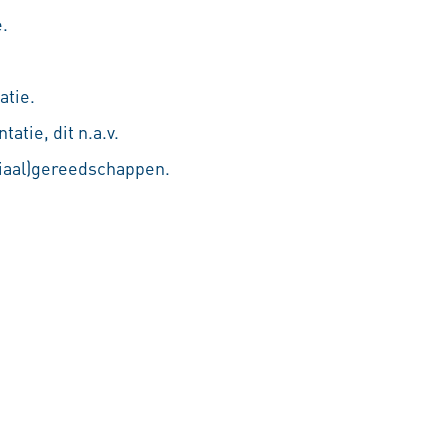
.
atie.
tie, dit n.a.v.
ciaal)gereedschappen.