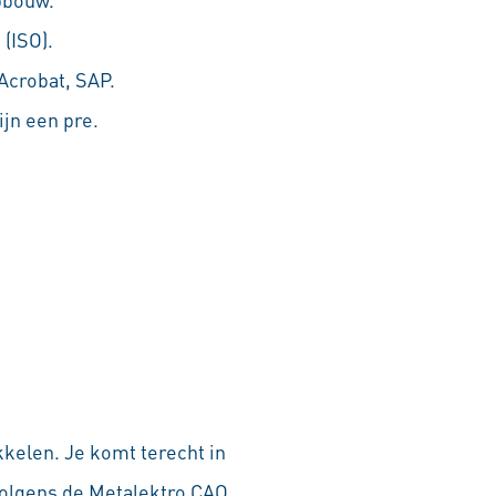
 (ISO).
Acrobat, SAP.
ijn een pre.
kkelen. Je komt terecht in
olgens de Metalektro CAO.