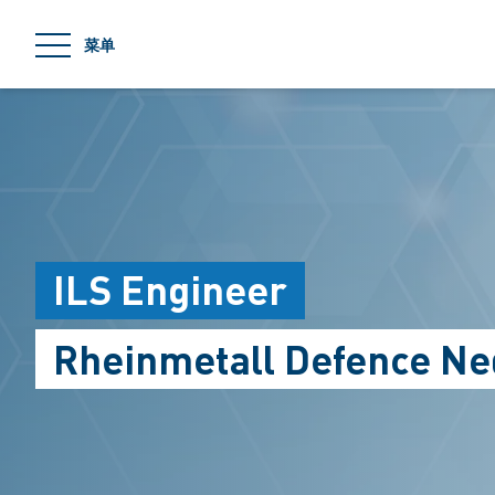
jumpToMain
菜单
ILS Engineer
Rheinmetall Defence Ne