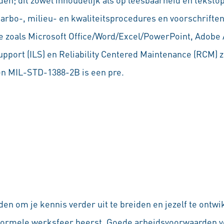
, arbo-, milieu- en kwaliteitsprocedures en voorschriften
e zoals Microsoft Office/Word/Excel/PowerPoint, Adobe 
upport (ILS) en Reliability Centered Maintenance (RCM) z
n MIL-STD-1388-2B is een pre.
en om je kennis verder uit te breiden en jezelf te ontwi
formele werksfeer heerst. Goede arbeidsvoorwaarden v