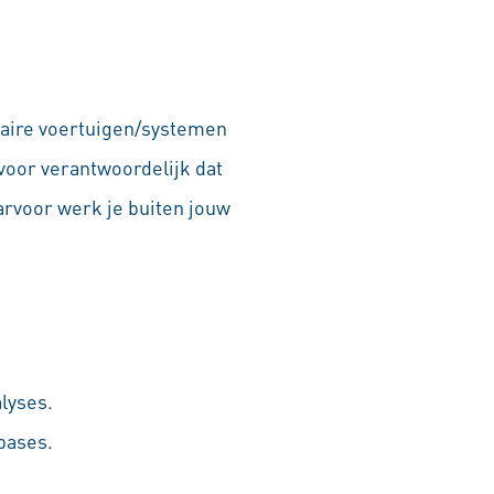
itaire voertuigen/systemen
voor verantwoordelijk dat
arvoor werk je buiten jouw
lyses.
bases.