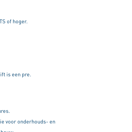
TS of hoger.
ft is een pre.
ures.
ie voor onderhouds- en
pbouw.