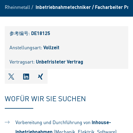
Rheinmetall
/
Inbetriebnahmetechniker / Facharbeiter Pro
参考编号:
DE18125
Anstellungsart:
Vollzeit
Vertragsart:
Unbefristeter Vertrag
shareOntwitter
shareOnlinkedIn
shareOnxing
WOFÜR WIR SIE SUCHEN
Vorbereitung und Durchführung von
Inhouse-
Inbetriebnahmen
(Mechanik, Elektrik, Software)