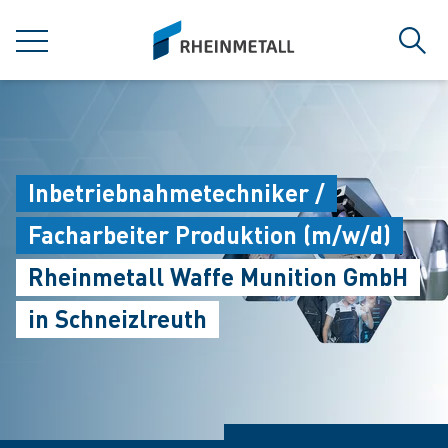
jumpToMain
siteLogo
菜单
搜索
Inbetriebnahmetechniker /
Facharbeiter Produktion (m/w/d)
Rheinmetall Waffe Munition GmbH
in Schneizlreuth