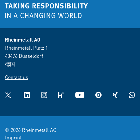
Rheinmetall AG
Rheinmetall Platz 1
40476 Dusseldorf
德国
Contact us
Twitter
LinkedIn
Instagram
kununu
YouTube
glassdoor
XING
What
© 2026 Rheinmetall AG
Imprint