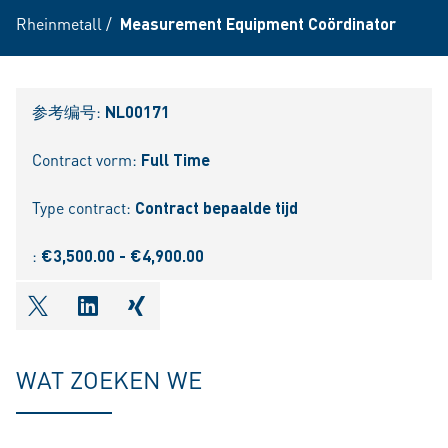
Rheinmetall
/
Measurement Equipment Coördinator
参考编号:
NL00171
Contract vorm:
Full Time
Type contract:
Contract bepaalde tijd
:
€3,500.00 - €4,900.00
shareOntwitter
shareOnlinkedIn
shareOnxing
WAT ZOEKEN WE