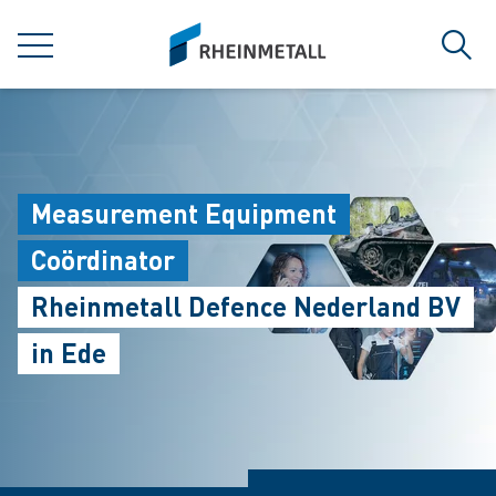
jumpToMain
siteLogo
菜单
搜索
Measurement Equipment
Coördinator
Rheinmetall Defence Nederland BV
in Ede