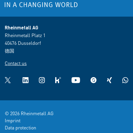
Rheinmetall AG
Rheinmetall Platz 1
40476 Dusseldorf
德国
Contact us
Twitter
LinkedIn
Instagram
kununu
YouTube
glassdoor
XING
What
© 2026 Rheinmetall AG
Imprint
Data protection