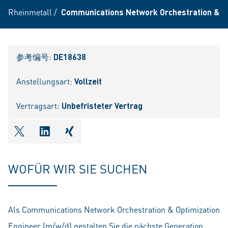
Rheinmetall
/
Communications Network Orchestration & Op
参考编号:
DE18638
Anstellungsart:
Vollzeit
Vertragsart:
Unbefristeter Vertrag
shareOntwitter
shareOnlinkedIn
shareOnxing
WOFÜR WIR SIE SUCHEN
Als Communications Network Orchestration & Optimization
Engineer (m/w/d) gestalten Sie die nächste Generation