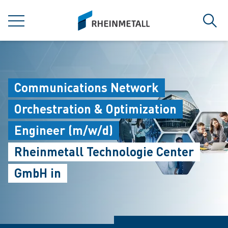
jumpToMain
siteLogo
菜单
搜索
Communications Network
Orchestration & Optimization
Engineer (m/w/d)
Rheinmetall Technologie Center
GmbH in