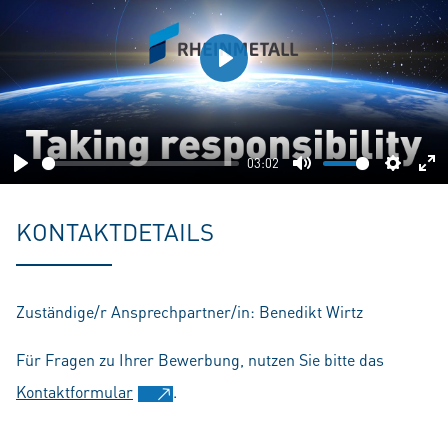
Play
03:02
Play
Mute
Setting
En
fu
KONTAKTDETAILS
Zuständige/r Ansprechpartner/in: Benedikt Wirtz
Für Fragen zu Ihrer Bewerbung, nutzen Sie bitte das
Kontaktformular
.