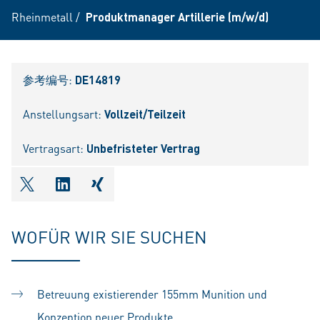
Rheinmetall
/
Produktmanager Artillerie (m/w/d)
参考编号:
DE14819
Anstellungsart:
Vollzeit/Teilzeit
Vertragsart:
Unbefristeter Vertrag
shareOntwitter
shareOnlinkedIn
shareOnxing
WOFÜR WIR SIE SUCHEN
Betreuung existierender 155mm Munition und
Konzeption neuer Produkte