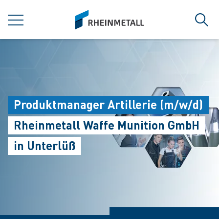
jumpToMain
siteLogo
菜单
搜索
Produktmanager Artillerie (m/w/d)
Rheinmetall Waffe Munition GmbH
in Unterlüß