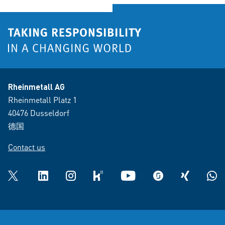
Rheinmetall AG
Rheinmetall Platz 1
40476 Dusseldorf
德国
Contact us
Twitter
LinkedIn
Instagram
kununu
YouTube
glassdoor
XING
What