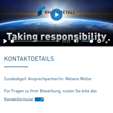
Play
03:02
Play
Mute
Setting
En
fu
KONTAKTDETAILS
Zuständige/r Ansprechpartner/in: Melanie Müller
Für Fragen zu Ihrer Bewerbung, nutzen Sie bitte das
Kontaktformular
.