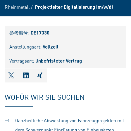
Rheinmetall
/
Projektleiter Digitalisierung (m/w/d)
参考编号:
DE17330
Anstellungsart:
Vollzeit
Vertragsart:
Unbefristeter Vertrag
shareOntwitter
shareOnlinkedIn
shareOnxing
WOFÜR WIR SIE SUCHEN
Ganzheitliche Abwicklung von Fahrzeugprojekten mit
dem Schwerpunkt Einrüstung von Einbausätzen