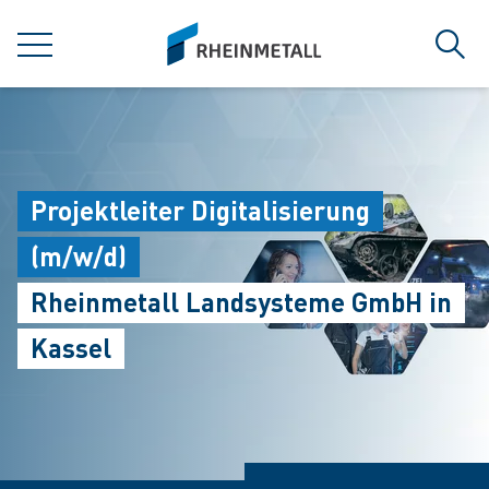
jumpToMain
siteLogo
菜单
搜索
Projektleiter Digitalisierung
(m/w/d)
Rheinmetall Landsysteme GmbH in
Kassel