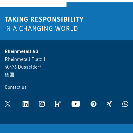
Rheinmetall AG
Rheinmetall Platz 1
40476 Dusseldorf
德国
Contact us
Twitter
LinkedIn
Instagram
kununu
YouTube
glassdoor
XING
What