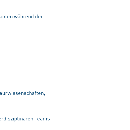
ranten während der
ieurwissenschaften,
erdisziplinären Teams