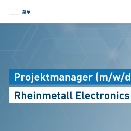
jumpToMain
菜单
Projektmanager (m/w/d
Rheinmetall Electronic