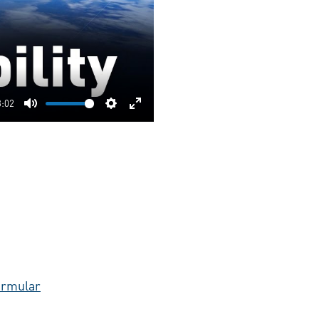
3:02
Mute
Settings
Enter
fullscreen
ormular