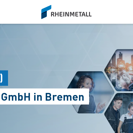
siteLogo
)
s GmbH in Bremen