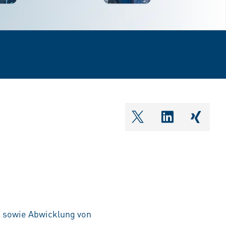
shareOntwitter
shareOnlin
share
g sowie Abwicklung von