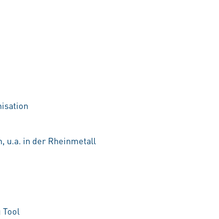
nisation
, u.a. in der Rheinmetall
 Tool