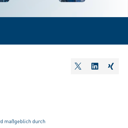
shareOntwitter
shareOnlin
share
ird maßgeblich durch