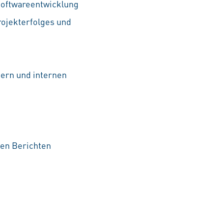
 Softwareentwicklung
rojekterfolges und
nern und internen
den Berichten