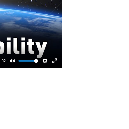
3:02
Mute
Settings
Enter
fullscreen