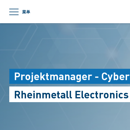
jumpToMain
菜单
Projektmanager - Cyber
Rheinmetall Electronic