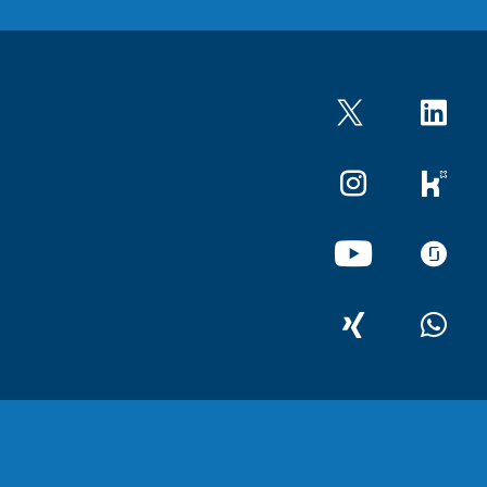
Twitter
LinkedIn
Instagram
kununu
YouTube
glassdo
XING
WhatsA