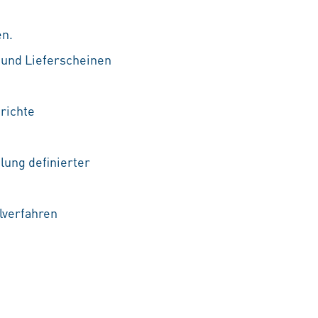
en.
und Lieferscheinen
richte
ung definierter
lverfahren