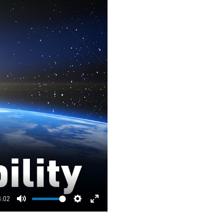
3:02
Mute
Settings
Enter