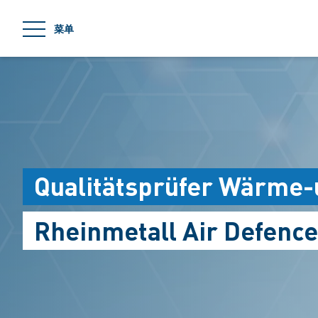
jumpToMain
菜单
Qualitätsprüfer Wärme
Rheinmetall Air Defence