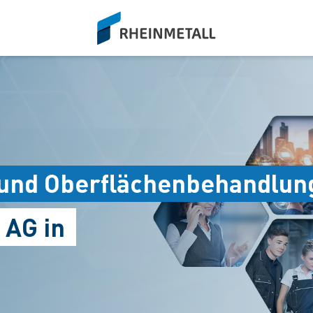
siteLogo
-und Oberflächenbehandlun
 AG in