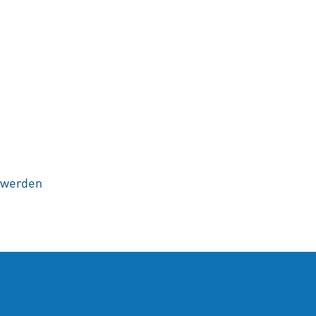
fullscreen
t werden