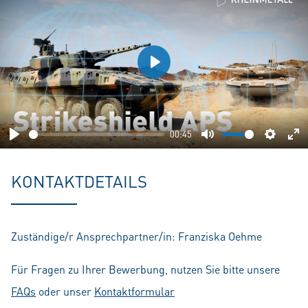
Play
00:45
Play
Mute
Setting
En
fu
KONTAKTDETAILS
Zuständige/r Ansprechpartner/in: Franziska Oehme
Für Fragen zu Ihrer Bewerbung, nutzen Sie bitte unsere
FAQs
oder unser
Kontaktformular