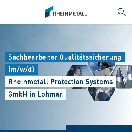
jumpToMain
siteLogo
菜单
搜索
Sachbearbeiter Qualitätssicherung
(m/w/d)
Rheinmetall Protection Systems
GmbH in Lohmar