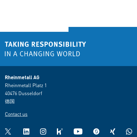
Rheinmetall AG
Rheinmetall Platz 1
40476 Dusseldorf
德国
Contact us
Twitter
LinkedIn
Instagram
kununu
YouTube
glassdoor
XING
What