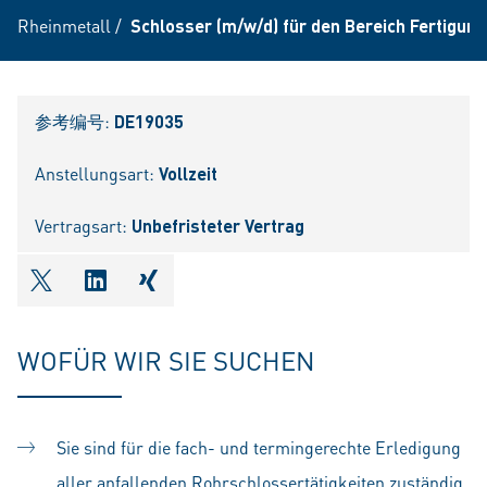
Rheinmetall
/
Schlosser (m/w/d) für den Bereich Fertigun
参考编号:
DE19035
Anstellungsart:
Vollzeit
Vertragsart:
Unbefristeter Vertrag
shareOntwitter
shareOnlinkedIn
shareOnxing
WOFÜR WIR SIE SUCHEN
Sie sind für die fach- und termingerechte Erledigung
aller anfallenden Rohrschlossertätigkeiten zuständig