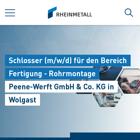
jumpToMain
siteLogo
菜单
搜索
Schlosser (m/w/d) für den Bereich
Fertigung - Rohrmontage
Peene-Werft GmbH & Co. KG in
Wolgast