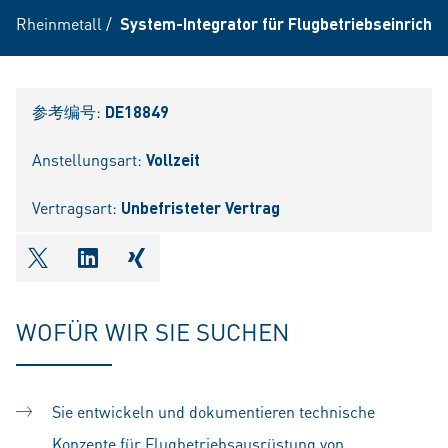
Rheinmetall
/
System-Integrator für Flugbetriebseinrichtu
参考编号:
DE18849
Anstellungsart:
Vollzeit
Vertragsart:
Unbefristeter Vertrag
shareOntwitter
shareOnlinkedIn
shareOnxing
WOFÜR WIR SIE SUCHEN
Sie entwickeln und dokumentieren technische
Konzepte für Flugbetriebsausrüstung von