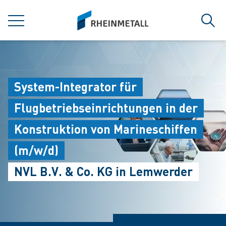
jumpToMain
siteLogo
菜单
搜索
System-Integrator für
Flugbetriebseinrichtungen in der
Konstruktion von Marineschiffen
(m/w/d)
NVL B.V. & Co. KG in Lemwerder