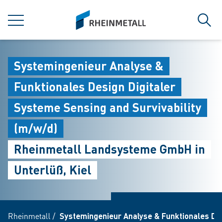
jumpToMain
siteLogo
菜单
搜索
Systemingenieur Analyse &
Funktionales Design Digitaler
Systeme Sensing and Survivability
(m/w/d)
Rheinmetall Landsysteme GmbH in
Unterlüß, Kiel
Rheinmetall
/
Systemingenieur Analyse & Funktionales Des