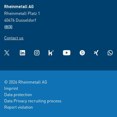
Rheinmetall AG
Rheinmetall Platz 1
40476 Dusseldorf
德国
Contact us
Twitter
LinkedIn
Instagram
kununu
YouTube
glassdoor
XING
What
© 2026 Rheinmetall AG
Imprint
Data protection
Data Privacy recruiting process
Report violation