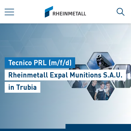
jumpToMain
siteLogo
菜单
搜索
Tecnico PRL (m/f/d)
Rheinmetall Expal Munitions S.A.U.
in Trubia