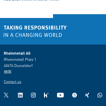
Rheinmetall AG
Rheinmetall Platz 1
40476 Dusseldorf
德国
Contact us
Twitter
LinkedIn
Instagram
kununu
YouTube
glassdoor
XING
What