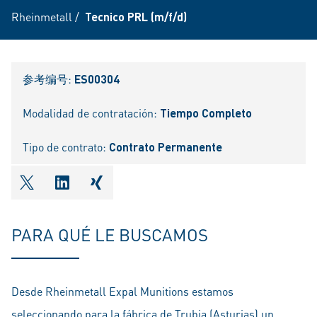
Rheinmetall
/
Tecnico PRL (m/f/d)
参考编号:
ES00304
Modalidad de contratación:
Tiempo Completo
Tipo de contrato:
Contrato Permanente
shareOntwitter
shareOnlinkedIn
shareOnxing
PARA QUÉ LE BUSCAMOS
Desde Rheinmetall Expal Munitions estamos
seleccionando para la fábrica de Trubia (Asturias) un