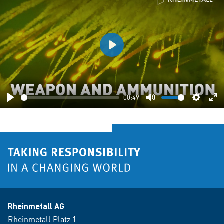
Play
00:49
Play
Mute
Setting
En
fu
Rheinmetall AG
Rheinmetall Platz 1