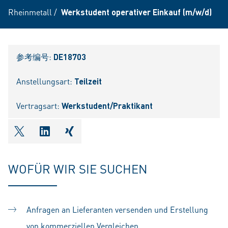
Rheinmetall
/
Werkstudent operativer Einkauf (m/w/d)
参考编号:
DE18703
Anstellungsart:
Teilzeit
Vertragsart:
Werkstudent/Praktikant
shareOntwitter
shareOnlinkedIn
shareOnxing
WOFÜR WIR SIE SUCHEN
Anfragen an Lieferanten versenden und Erstellung
von kommerziellen Vergleichen