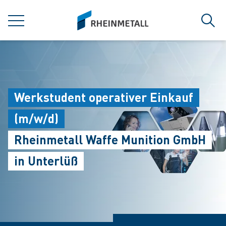
jumpToMain
siteLogo
菜单
搜索
Werkstudent operativer Einkauf
(m/w/d)
Rheinmetall Waffe Munition GmbH
in Unterlüß