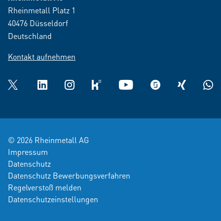
Rheinmetall Platz 1
40476 Düsseldorf
Deutschland
Kontakt aufnehmen
Twitter
LinkedIn
Instagram
kununu
YouTube
glassdoor
XING
What
© 2026 Rheinmetall AG
Impressum
Datenschutz
Datenschutz Bewerbungsverfahren
Regelverstoß melden
Datenschutzeinstellungen