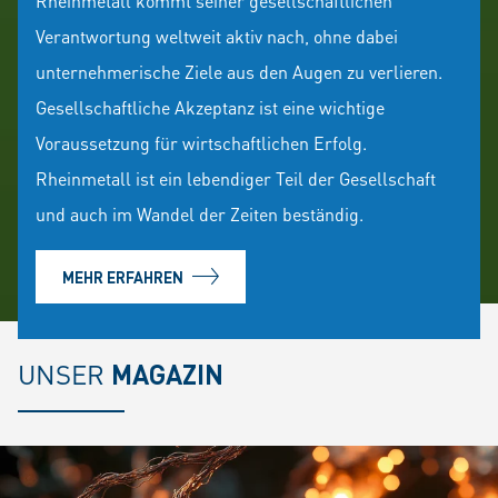
Rheinmetall kommt seiner gesellschaftlichen
Verantwortung weltweit aktiv nach, ohne dabei
unternehmerische Ziele aus den Augen zu verlieren.
Gesellschaftliche Akzeptanz ist eine wichtige
Voraussetzung für wirtschaftlichen Erfolg.
Rheinmetall ist ein lebendiger Teil der Gesellschaft
und auch im Wandel der Zeiten beständig.
MEHR ERFAHREN
UNSER
MAGAZIN