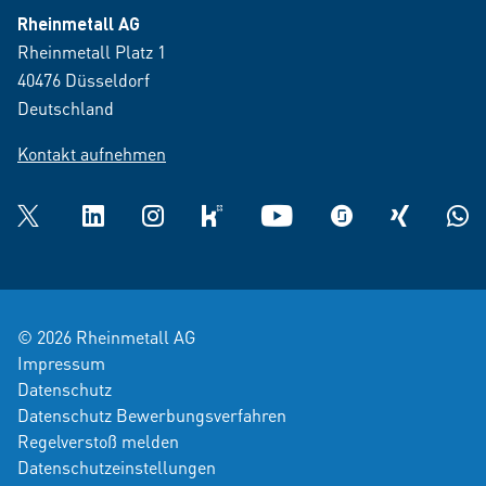
Rheinmetall AG
Rheinmetall Platz 1
40476 Düsseldorf
Deutschland
Kontakt aufnehmen
Twitter
LinkedIn
Instagram
kununu
YouTube
glassdoor
XING
What
© 2026 Rheinmetall AG
Impressum
Datenschutz
Datenschutz Bewerbungsverfahren
Regelverstoß melden
Datenschutzeinstellungen