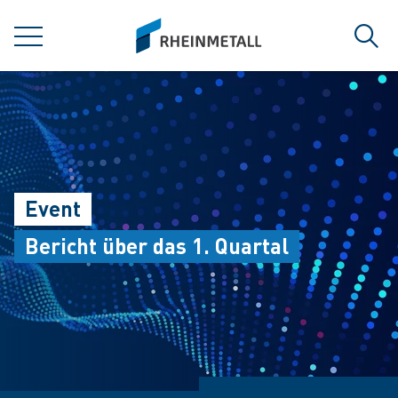
jumpToMain
siteLogo
MENÜ
Such
Event
Bericht über das 1. Quartal