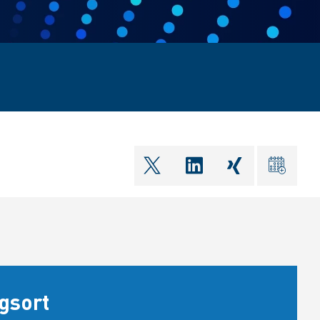
shareOntwitter
shareOnlinkedIn
shareOnxin
ical
gsort