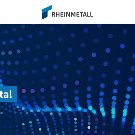
siteLogo
tal