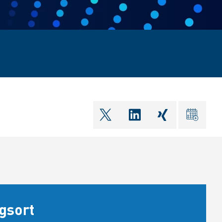
shareOntwitter
shareOnlinkedIn
shareOnxin
ical
gsort