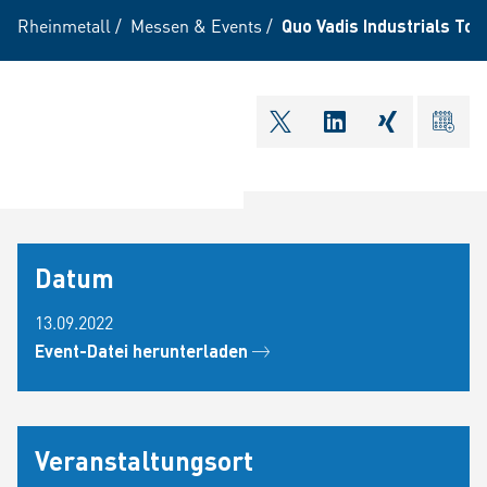
Rheinmetall
/
Messen & Events
/
Quo Vadis Industrials Tou
shareOntwitter
shareOnlinkedI
shareOnxi
ical
Datum
13.09.2022
Event-Datei herunterladen
Veranstaltungsort