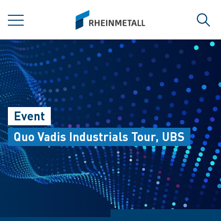
jumpToMain
siteLogo
MENÜ
Such
Event
Quo Vadis Industrials Tour, UBS