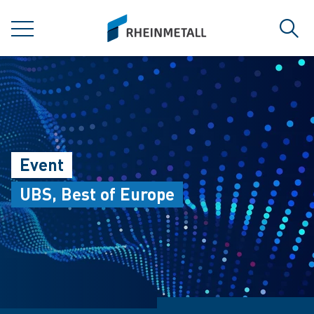
jumpToMain
siteLogo
MENÜ
Such
Event
UBS, Best of Europe