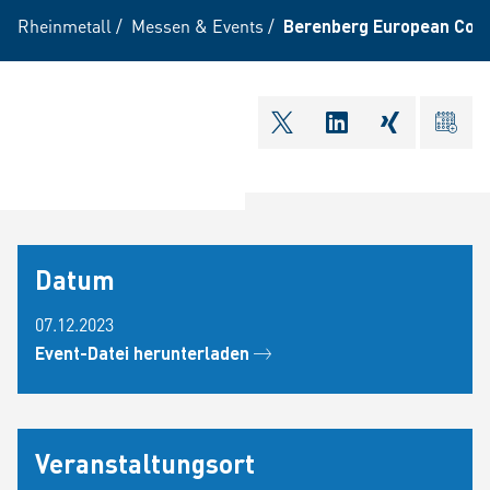
Rheinmetall
/
Messen & Events
/
Berenberg European Con
shareOntwitter
shareOnlinkedI
shareOnxi
ical
Datum
07.12.2023
Event-Datei herunterladen
Veranstaltungsort