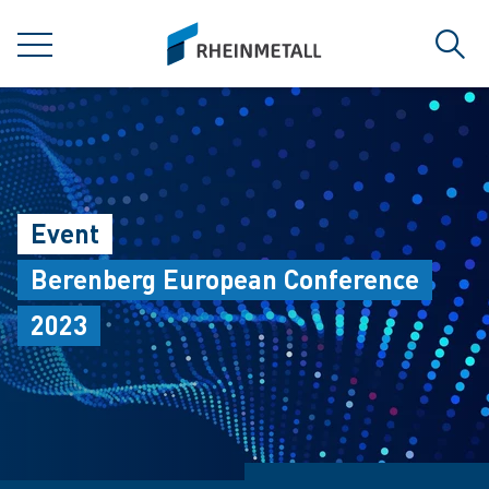
jumpToMain
siteLogo
MENÜ
Such
Event
Berenberg European Conference
2023