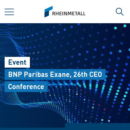
jumpToMain
siteLogo
MENÜ
Such
Event
BNP Paribas Exane, 26th CEO
Conference