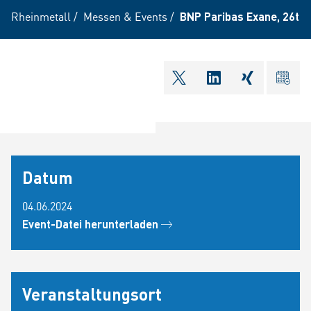
Rheinmetall
/
Messen & Events
/
BNP Paribas Exane, 26th
shareOntwitter
shareOnlinkedI
shareOnxi
ical
Datum
04.06.2024
Event-Datei herunterladen
Veranstaltungsort