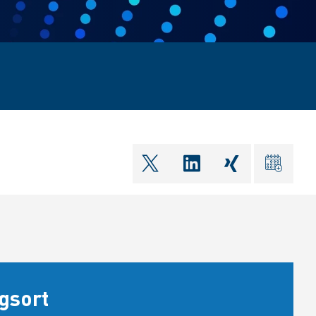
shareOntwitter
shareOnlinkedIn
shareOnxin
ical
gsort