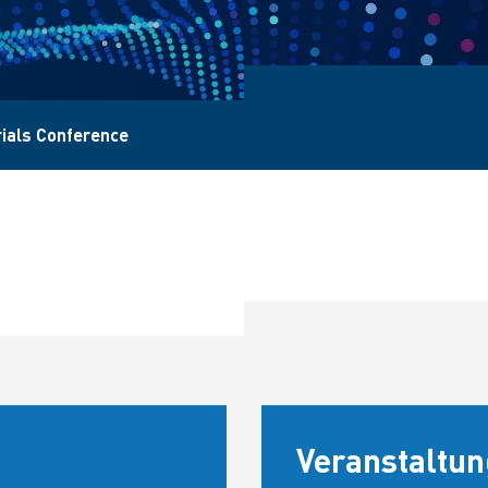
rials Conference
Veranstaltun