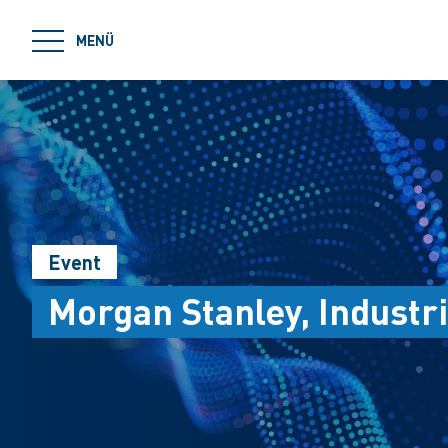
jumpToMain
MENÜ
Event
Morgan Stanley, Industr