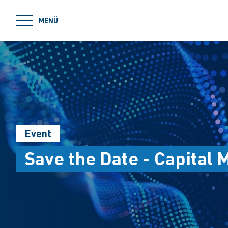
jumpToMain
MENÜ
Event
Save the Date - Capital