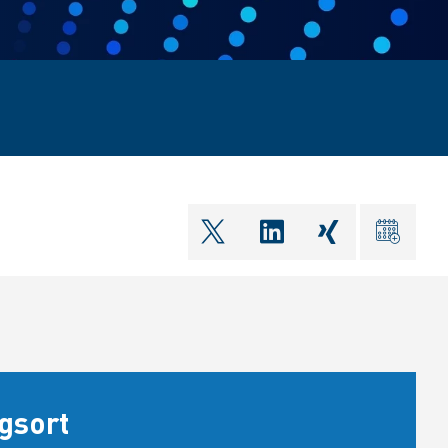
shareOntwitter
shareOnlinkedIn
shareOnxin
ical
gsort