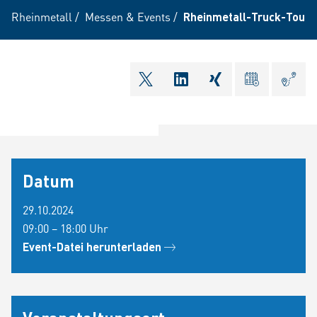
Rheinmetall
/
Messen & Events
/
Rheinmetall-Truck-Tour 
shareOntwitter
shareOnlinkedIn
shareOnxing
ical
Anfa
Datum
29.10.2024
09:00 – 18:00 Uhr
Event-Datei herunterladen