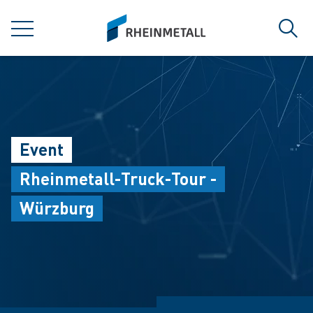
jumpToMain
siteLogo
MENÜ
Such
Event
Rheinmetall-Truck-Tour -
Würzburg