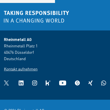
Rheinmetall AG
Rheinmetall Platz 1
40476 Düsseldorf
Deutschland
Kontakt aufnehmen
Twitter
LinkedIn
Instagram
kununu
YouTube
glassdoor
XING
What