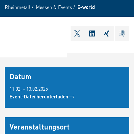
Rheinmetall
/
Messen & Events
/
E-world
shareOntwitter
shareOnlinkedI
shareOnxi
ical
Datum
11.02. – 13.02.2025
Event-Datei herunterladen
Veranstaltungsort