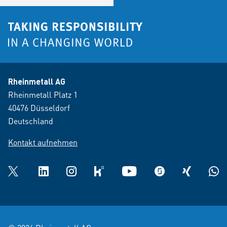
Rheinmetall AG
Rheinmetall Platz 1
40476 Düsseldorf
Deutschland
Kontakt aufnehmen
Twitter
LinkedIn
Instagram
kununu
YouTube
glassdoor
XING
What