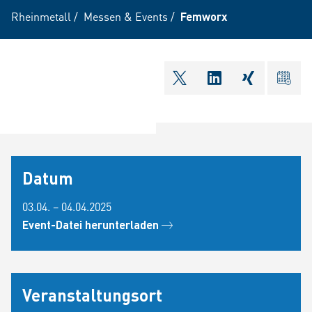
Rheinmetall
/
Messen & Events
/
Femworx
shareOntwitter
shareOnlinkedI
shareOnxi
ical
Datum
03.04. – 04.04.2025
Event-Datei herunterladen
Veranstaltungsort