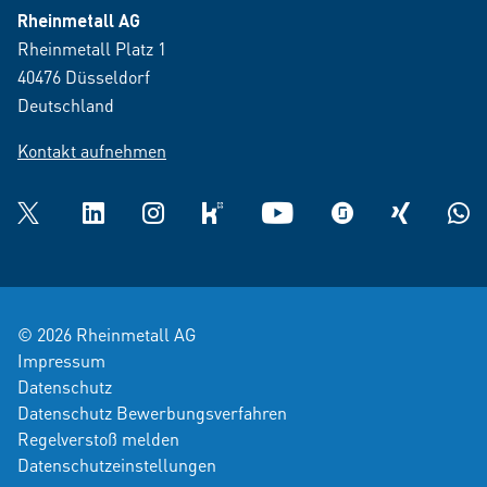
Rheinmetall AG
Rheinmetall Platz 1
40476 Düsseldorf
Deutschland
Kontakt aufnehmen
Twitter
LinkedIn
Instagram
kununu
YouTube
glassdoor
XING
What
© 2026 Rheinmetall AG
Impressum
Datenschutz
Datenschutz Bewerbungsverfahren
Regelverstoß melden
Datenschutzeinstellungen