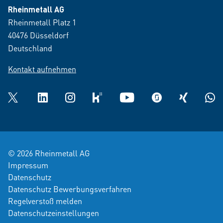
Rheinmetall AG
Rheinmetall Platz 1
40476 Düsseldorf
Deutschland
Kontakt aufnehmen
Twitter
LinkedIn
Instagram
kununu
YouTube
glassdoor
XING
What
© 2026 Rheinmetall AG
Impressum
Datenschutz
Datenschutz Bewerbungsverfahren
Regelverstoß melden
Datenschutzeinstellungen