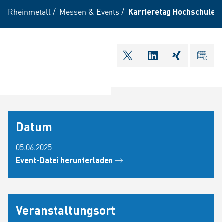
Rheinmetall
/
Messen & Events
/
Karrieretag Hochschule 
shareOntwitter
shareOnlinkedI
shareOnxi
ical
Datum
05.06.2025
Event-Datei herunterladen
Veranstaltungsort