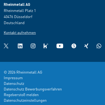
Rheinmetall AG
Rheinmetall Platz 1
40476 Düsseldorf
Deutschland
Kontakt aufnehmen
Twitter
LinkedIn
Instagram
kununu
YouTube
glassdoor
XING
What
© 2026 Rheinmetall AG
Impressum
Datenschutz
Datenschutz Bewerbungsverfahren
Regelverstoß melden
Datenschutzeinstellungen