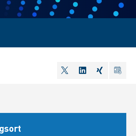
shareOntwitter
shareOnlinkedIn
shareOnxin
ical
gsort