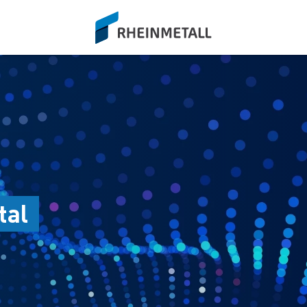
siteLogo
tal