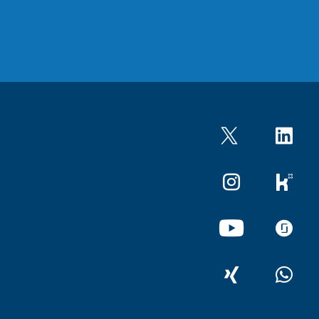
Twitter
LinkedIn
Instagram
kununu
YouTube
glassdo
XING
WhatsA