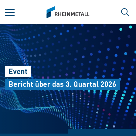
jumpToMain
siteLogo
MENÜ
Such
Event
Bericht über das 3. Quartal 2026