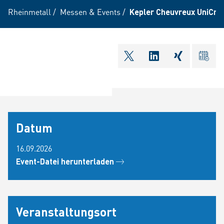
Rheinmetall
/
Messen & Events
/
Kepler Cheuvreux UniCre
shareOntwitter
shareOnlinkedI
shareOnxi
ical
Datum
16.09.2026
Event-Datei herunterladen
Veranstaltungsort