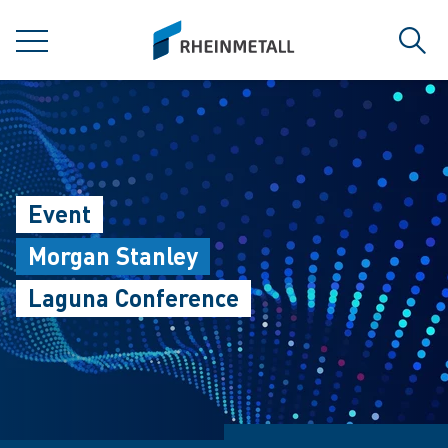
jumpToMain
siteLogo
MENÜ
Such
Event
Morgan Stanley
Laguna Conference