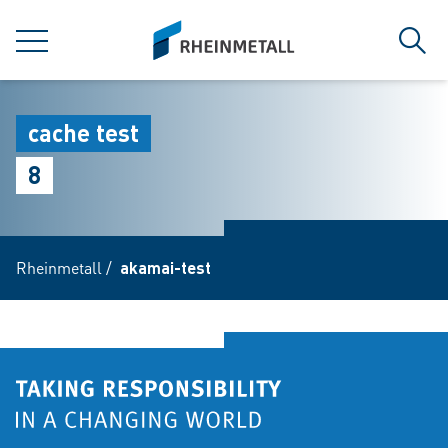
jumpToMain
siteLogo
MENÜ
Such
cache test
8
Rheinmetall
/
akamai-test