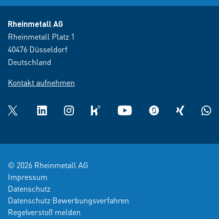
Rheinmetall AG
Rheinmetall Platz 1
40476 Düsseldorf
Deutschland
Kontakt aufnehmen
Twitter
LinkedIn
Instagram
kununu
YouTube
glassdoor
XING
What
© 2026 Rheinmetall AG
Impressum
Datenschutz
Datenschutz Bewerbungsverfahren
Regelverstoß melden