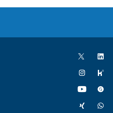
Twitter
LinkedIn
Instagram
kununu
YouTube
glassdo
XING
WhatsA