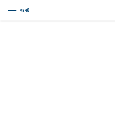
jumpToMain
MENÜ