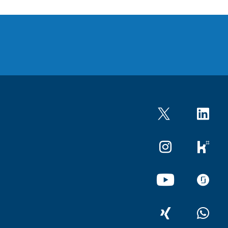
Twitter
LinkedIn
Instagram
kununu
YouTube
glassdo
XING
WhatsA