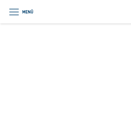
jumpToMain
MENÜ