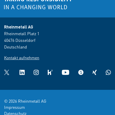
Rheinmetall AG
Rheinmetall Platz 1
40476 Düsseldorf
Deutschland
Kontakt aufnehmen
Twitter
LinkedIn
Instagram
kununu
YouTube
glassdoor
XING
What
© 2026 Rheinmetall AG
Impressum
Datenschutz