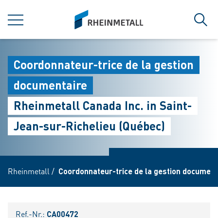
jumpToMain
siteLogo
MENÜ
Such
Coordonnateur-trice de la gestion
documentaire
Rheinmetall Canada Inc. in Saint-
Jean-sur-Richelieu (Québec)
Rheinmetall
/
Coordonnateur-trice de la gestion document
Ref.-Nr.:
CA00472