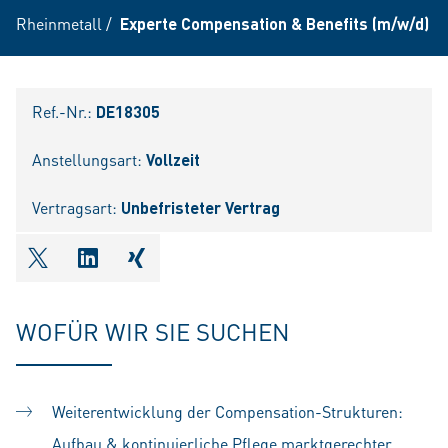
Rheinmetall
/
Experte Compensation & Benefits (m/w/d)
Ref.-Nr.:
DE18305
Anstellungsart:
Vollzeit
Vertragsart:
Unbefristeter Vertrag
shareOntwitter
shareOnlinkedIn
shareOnxing
WOFÜR WIR SIE SUCHEN
Weiterentwicklung der Compensation-Strukturen:
Aufbau & kontinuierliche Pflege marktgerechter