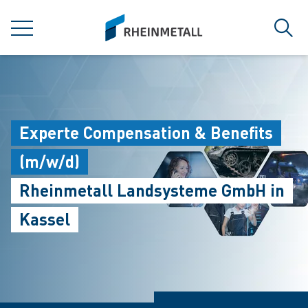
jumpToMain
siteLogo
MENÜ
Such
Experte Compensation & Benefits
(m/w/d)
Rheinmetall Landsysteme GmbH in
Kassel