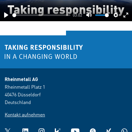
03:02
Play
Mute
Setting
En
fu
Rheinmetall AG
Rheinmetall Platz 1
40476 Düsseldorf
Deutschland
Kontakt aufnehmen
Twitter
LinkedIn
Instagram
kununu
YouTube
glassdoor
XING
What