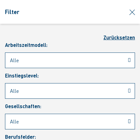
jumpToMain
siteLogo
clos
Filter
MENÜ
Such
Zurücksetzen
Arbeitszeitmodell:
Einstiegslevel:
Aktuelle Stellenangebote
Gesellschaften:
Berufsfelder: