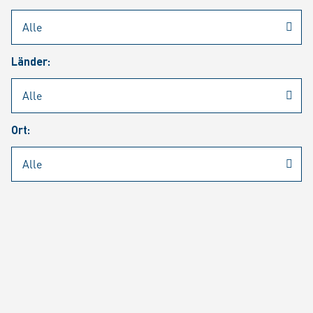
Rheinmetall
/
Karriere
/
Aktuelle Stellenangebote
Länder:
Jobsuche
Job Alert
FAQ
Ort:
JOBSUCHE
SUCH
SEITE 1 VON 1464 ERGEBNISSEN