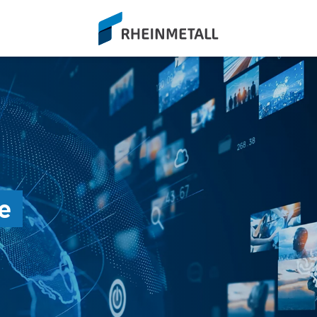
siteLogo
e