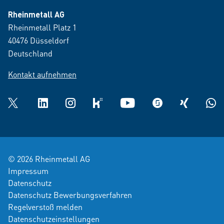
Rheinmetall AG
Rheinmetall Platz 1
40476 Düsseldorf
Deutschland
Kontakt aufnehmen
Twitter
LinkedIn
Instagram
kununu
YouTube
glassdoor
XING
What
© 2026 Rheinmetall AG
Impressum
Datenschutz
Datenschutz Bewerbungsverfahren
Regelverstoß melden
Datenschutzeinstellungen