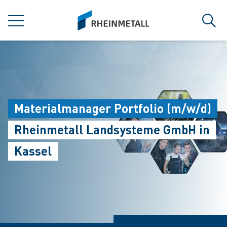
jumpToMain
siteLogo
MENÜ
Such
Materialmanager Portfolio (m/w/d)
Rheinmetall Landsysteme GmbH in
Kassel