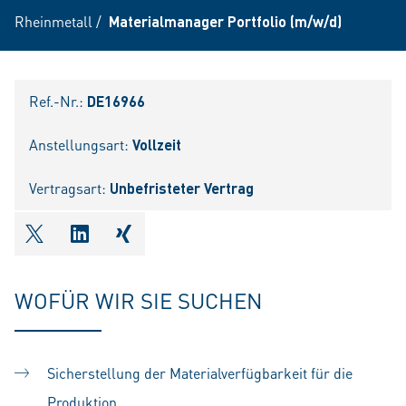
Rheinmetall
/
Materialmanager Portfolio (m/w/d)
Ref.-Nr.:
DE16966
Anstellungsart:
Vollzeit
Vertragsart:
Unbefristeter Vertrag
shareOntwitter
shareOnlinkedIn
shareOnxing
WOFÜR WIR SIE SUCHEN
Sicherstellung der Materialverfügbarkeit für die
Produktion