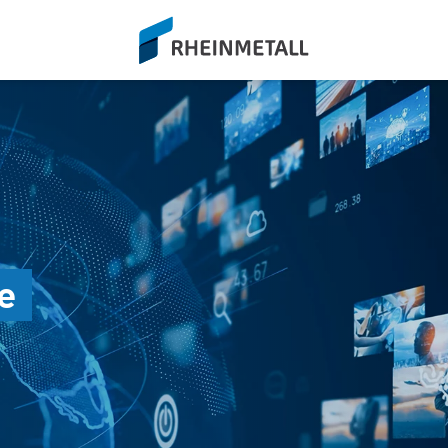
siteLogo
e