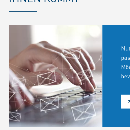
Nut
pas
Mög
bew