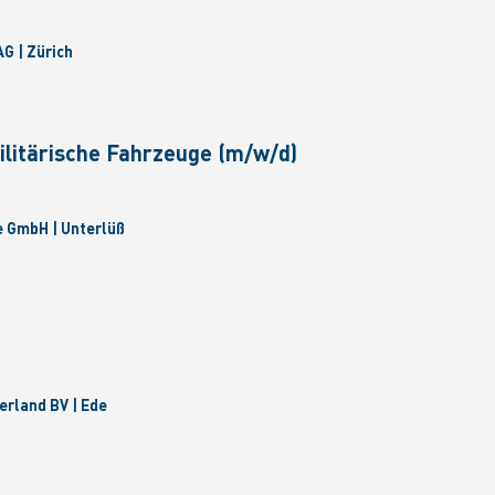
G | Zürich
litärische Fahrzeuge (m/w/d)
 GmbH | Unterlüß
rland BV | Ede