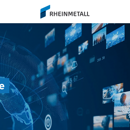
siteLogo
e