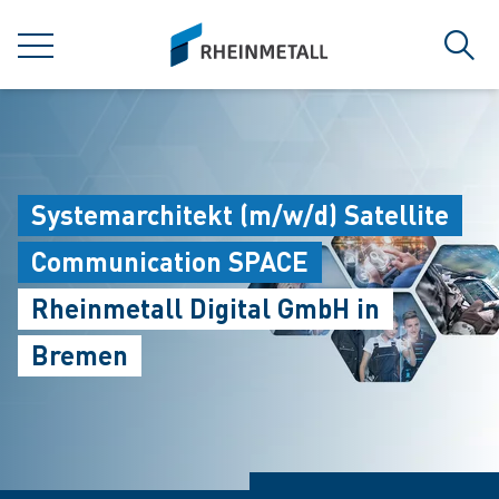
jumpToMain
siteLogo
MENÜ
Such
Systemarchitekt (m/w/d) Satellite
Communication SPACE
Rheinmetall Digital GmbH in
Bremen