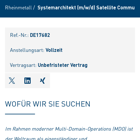
Rheinmetall
/
Systemarchitekt (m/w/d) Satellite Communi
Ref.-Nr.:
DE17682
Anstellungsart:
Vollzeit
Vertragsart:
Unbefristeter Vertrag
shareOntwitter
shareOnlinkedIn
shareOnxing
WOFÜR WIR SIE SUCHEN
Im Rahmen moderner Multi-Domain-Operations (MDO) ist
der Weltraum als eigenständiger und