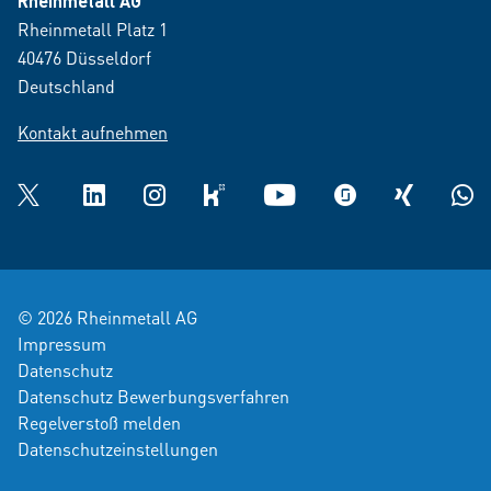
Rheinmetall AG
Rheinmetall Platz 1
40476 Düsseldorf
Deutschland
Kontakt aufnehmen
Twitter
LinkedIn
Instagram
kununu
YouTube
glassdoor
XING
What
© 2026 Rheinmetall AG
Impressum
Datenschutz
Datenschutz Bewerbungsverfahren
Regelverstoß melden
Datenschutzeinstellungen