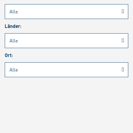
Rheinmetall
/
Karriere
/
Aktuelle Stellenangebote
Länder:
Jobsuche
Job Alert
FAQ
Ort:
JOBSUCHE
SUCH
SEITE 1 VON 1423 ERGEBNISSEN