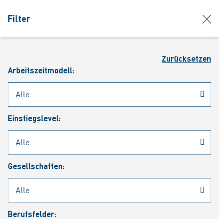
jumpToMain
siteLogo
clos
Filter
MENÜ
Such
Zurücksetzen
Arbeitszeitmodell:
Einstiegslevel:
Aktuelle Stellenangebote
Gesellschaften:
Berufsfelder: